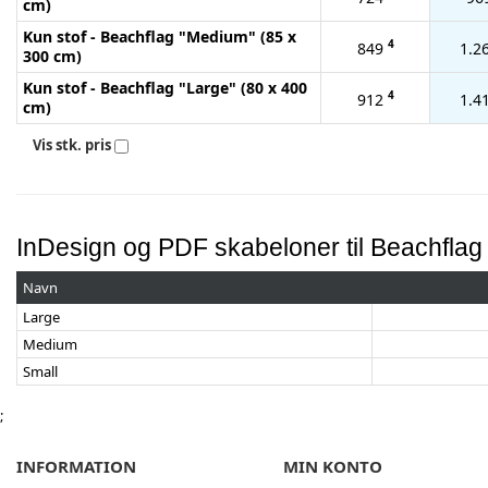
cm)
Kun stof - Beachflag "Medium" (85 x
4
849
1.2
300 cm)
Kun stof - Beachflag "Large" (80 x 400
4
912
1.4
cm)
Vis stk. pris
InDesign og PDF skabeloner til Beachflag
Navn
Large
Medium
Small
;
INFORMATION
MIN KONTO