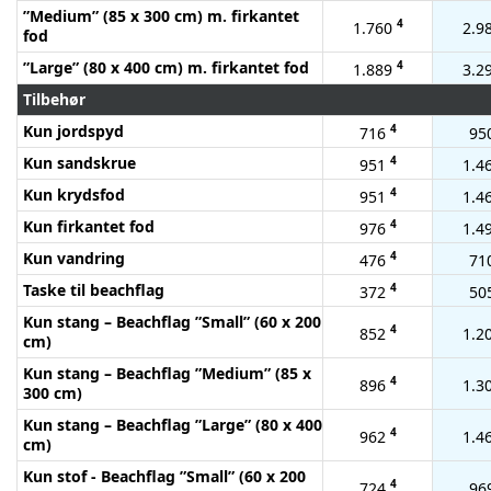
”Medium” (85 x 300 cm) m. firkantet
4
1.760
2.9
fod
”Large” (80 x 400 cm) m. firkantet fod
4
1.889
3.2
Tilbehør
Kun jordspyd
4
716
95
Kun sandskrue
4
951
1.4
Kun krydsfod
4
951
1.4
Kun firkantet fod
4
976
1.4
Kun vandring
4
476
71
Taske til beachflag
4
372
50
Kun stang – Beachflag ”Small” (60 x 200
4
852
1.2
cm)
Kun stang – Beachflag ”Medium” (85 x
4
896
1.3
300 cm)
Kun stang – Beachflag ”Large” (80 x 400
4
962
1.4
cm)
Kun stof - Beachflag ”Small” (60 x 200
4
724
96