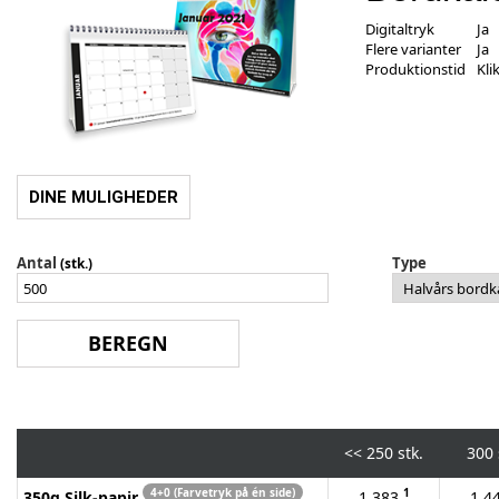
Digitaltryk
Ja
Flere varianter
Ja
Produktionstid
Kli
DINE MULIGHEDER
Antal
Type
(stk.)
<<
250 stk.
300 
4+0 (Farvetryk på én side)
1
350g Silk-papir
1.383
1.4