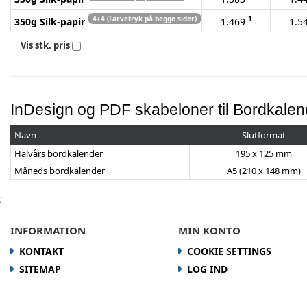
4+4 (Farvetryk på begge sider)
1
350g Silk-papir
1.469
1.5
Vis stk. pris
InDesign og PDF skabeloner til Bordkalen
Navn
Slutformat
Halvårs bordkalender
195 x 125 mm
Måneds bordkalender
A5 (210 x 148 mm)
;
INFORMATION
MIN KONTO
KONTAKT
COOKIE SETTINGS
SITEMAP
LOG IND