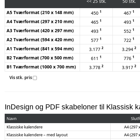
<<
25 stk.
50 stk.
A5 Tværformat (210 x 148 mm)
1
1
450
467
A4 Tværformat (297 x 210 mm)
1
1
465
493
A3 Tværformat (420 x 297 mm)
1
1
493
552
A2 Tværformat (594 x 420 mm)
1
1
577
722
A1 Tværformat (841 x 594 mm)
2
2
3.177
3.294
B2 Tværformat (700 x 500 mm)
1
1
611
776
B1 Tværformat (1000 x 700 mm)
2
2
3.778
3.917
Vis stk. pris
InDesign og PDF skabeloner til Klassisk 
Navn
Slut
Klassiske kalendere
A4 (297 
Klassiske kalendere – med layout
A4 (297 